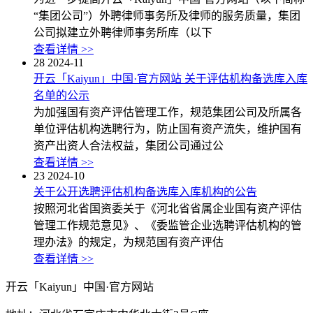
“集团公司”）外聘律师事务所及律师的服务质量，集团
公司拟建立外聘律师事务所库（以下
查看详情
>>
28
2024-11
开云「Kaiyun」中国·官方网站 关于评估机构备选库入库
名单的公示
为加强国有资产评估管理工作，规范集团公司及所属各
单位评估机构选聘行为，防止国有资产流失，维护国有
资产出资人合法权益，集团公司通过公
查看详情
>>
23
2024-10
关于公开选聘评估机构备选库入库机构的公告
按照河北省国资委关于《河北省省属企业国有资产评估
管理工作规范意见》、《委监管企业选聘评估机构的管
理办法》的规定，为规范国有资产评估
查看详情
>>
开云「Kaiyun」中国·官方网站